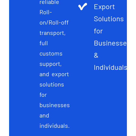
reliable
Export
Roll-
Solutions
on/Roll-off
for
transport,
Businesses
full
customs
&
support,
Individuals
and export
solutions
for
businesses
and
individuals.