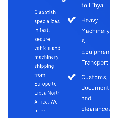
to Libya
Clapotish
Heavy
specializes
Machinery
in fast,
secure
&
vehicle and
Equipment
machinery
Transport
shipping
from
Customs,
Europe to
documentati
Libya North
and
Africa. We
clearances
offer