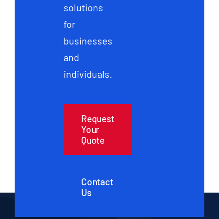
solutions
for
businesses
and
individuals.
Request
Your
Quote
Contact
Us