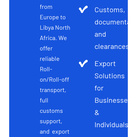
from
Customs,
Europe to
documentati
Libya North
and
Africa. We
clearances
offer
reliable
Export
Roll-
Solutions
on/Roll-off
for
transport,
Businesses
full
customs
&
support,
Individuals
and export