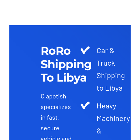
RoRo
Car &
Shipping
Truck
To Libya
Shipping
to Libya
Clapotish
Heavy
specializes
Machinery
in fast,
secure
&
vehicle and