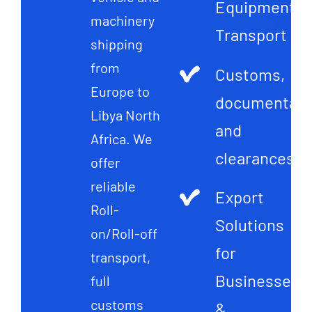
Equipment
machinery
Transport
shipping
from
Customs,
Europe to
documentati
Libya North
and
Africa. We
clearances
offer
reliable
Export
Roll-
Solutions
on/Roll-off
for
transport,
Businesses
full
customs
&