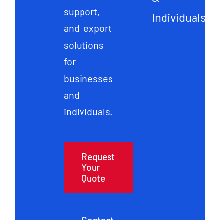
support,
Individuals
and export
solutions
for
businesses
and
individuals.
Request
Your
Quote
Contact