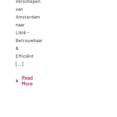
Verschepen
van
Amsterdam
naar
Libië –
Betrouwbaar
&
Efficiënt
[...]
Read
More